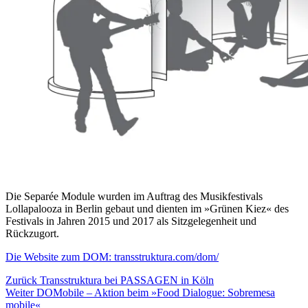
Die Separée Module wurden im Auftrag des Musikfestivals
Lollapalooza in Berlin gebaut und dienten im »Grünen Kiez« des
Festivals in Jahren 2015 und 2017 als Sitzgelegenheit und
Rückzugort.
Die Website zum DOM: transstruktura.com/dom/
Beitragsnavigation
Zurück
Transstruktura bei PASSAGEN in Köln
Weiter
DOMobile – Aktion beim »Food Dialogue: Sobremesa
mobile«