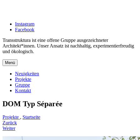
Zum
Inhalt
springen
Instagram
Facebook
Transstruktura ist eine offene Gruppe ausgezeichneter
Architekt*innen. Unser Ansatz ist nachhaltig, experimentierfreudig
und ökologisch.
Menü
Neuigkeiten
Projekte
Gruppe
Kontakt
DOM Typ Séparée
Natascha
Juni
Projekte
,
Startseite
Beitragsnavigation
Sukhova
6,
Zurück
2016
Weiter
März
5,
2026