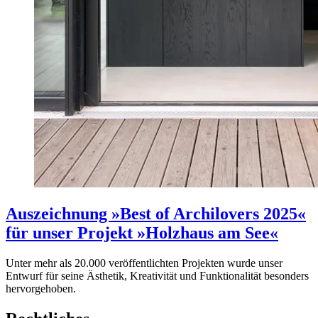
Auszeichnung »Best of Archilovers 2025«
für unser Projekt »Holzhaus am See«
Unter mehr als 20.000 veröffentlichten Projekten wurde unser
Entwurf für seine Ästhetik, Kreativität und Funktionalität besonders
hervorgehoben.
Architektenhaus
,