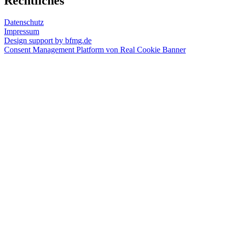
Rechtliches
ausgezeichnete
Architektur
,
Datenschutz
Best
Impressum
of
Design support by bfmg.de
Archilovers
,
Consent Management Platform von Real Cookie Banner
Haus
am
See
,
Wooden
House
by
the
Lake