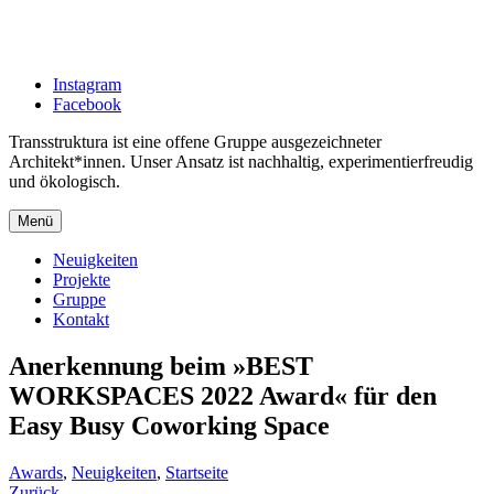
Zum
Inhalt
springen
Instagram
Facebook
Transstruktura ist eine offene Gruppe ausgezeichneter
Architekt*innen. Unser Ansatz ist nachhaltig, experimentierfreudig
und ökologisch.
Menü
Neuigkeiten
Projekte
Gruppe
Kontakt
Anerkennung beim »BEST
WORKSPACES 2022 Award« für den
Easy Busy Coworking Space
Natascha
Juli
Awards
,
Neuigkeiten
,
Startseite
Sukhova
10,
Zurück