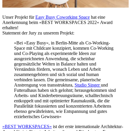
Unser Projekt für
Easy Busy Coworking Space
hat eine
Anerkennung beim »BEST WORKSPACES 2022« Award
erhalten!
Statement der Jury zu unserem Projekt:
»Bei »Easy Busy«, in Berlin-Mitte als Co-Working-
Space mit Childcare konzipiert, kommen Co-Working
und Co-Playing als experimentelle Ideen zur
ausgezeichneten Anwendung, die scheinbar
gegensätzliche Welten in Balance halten und
Verständnis fördern, wonach Leben und Arbeit
zusammengehören und sich sozial und human
verbinden lassen. Die gemeinsame, planerische
Anstrengung von transstruktura,
Studio Singer
und
Futteralhaus haben sich gelohnt; herausgekommen sind
Arbeits- und Kinderbetreuungsräume, schalltechnisch
entkoppelt und mit optimierter Raumakustik, die die
Parallelität fokussierten und konzentrierten Arbeitens
ebenso gewährleisten, wie Entspannung und gutes
erzieherisches Gewissen«
»BEST WORKSPACES«
ist der erste internationale Architektur-